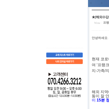
★[해외수강
프랭
Write
|
안녕하세요
현재 코로
여 ‘프랭
지-가족/
해외 지역
동이 잘 
이
15
분 