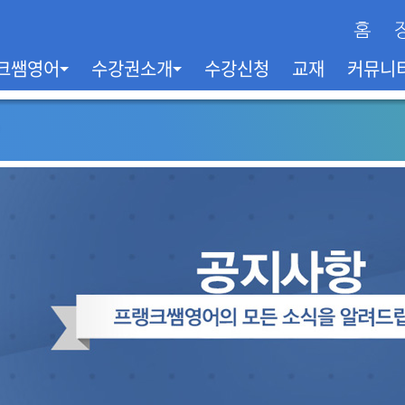
크쌤영어
수강권소개
수강신청
교재
커뮤니