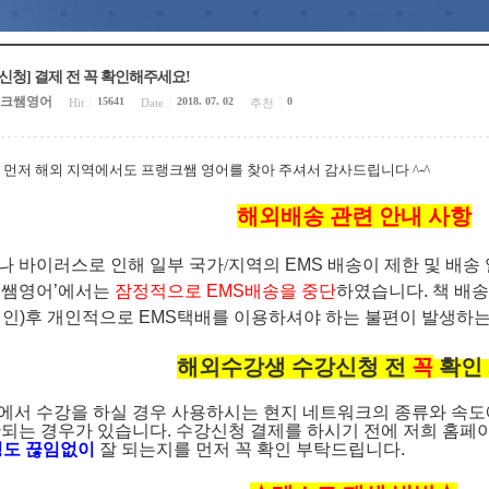
신청] 결제 전 꼭 확인해주세요!
크쌤영어
15641
2018. 07. 02
0
Hit
|
Date
|
추천
|
.
먼저
해외 지역에서도 프랭크쌤 영어를 찾아 주셔서 감사드립니다
^-^
해외배송 관련 안내 사항
나 바이러스로 인해 일부 국가/
지역의 EMS
배송이 제한 및 배송
크쌤영어’에서는
잠정적으로 EMS배송을 중단
하였습니다. 책 배
지인)후 개인적으로 EMS택배를 이용하셔야 하는 불편이 발생하
해외수강생 수강신청 전
꼭
확인
에서 수강을 하실 경우 사용하시는 현지 네트워크의 종류와 속도
안되는 경우가 있습니다
.
수강신청 결제를 하시기 전에 저희 홈페
정도 끊임없이
잘 되는지를 먼저 꼭 확인 부탁드립니다.