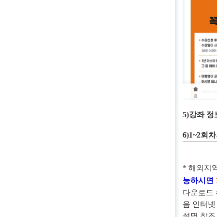
5)
강좌 정
6)1~2
회차
*
해외지역
능하시면
다운로드
음 인터넷
설명 참조